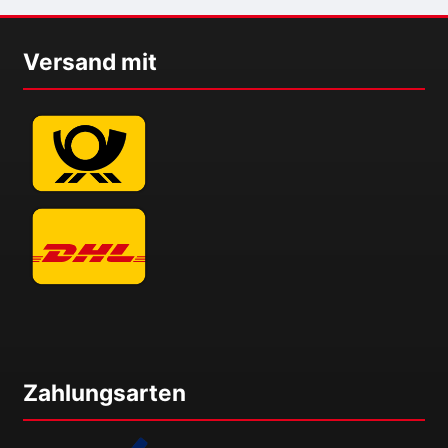
könne
auf
der
Versand mit
Produ
gewäh
werde
Zahlungsarten