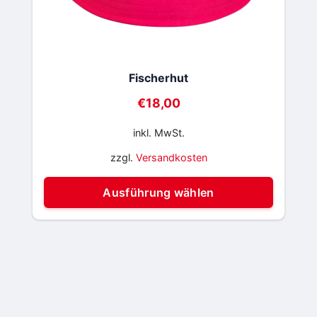
Fischerhut
€
18,00
inkl. MwSt.
zzgl.
Versandkosten
Diese
Ausführung wählen
Produ
weist
mehre
Varia
auf.
Die
Optio