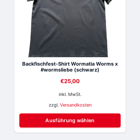
Produ
gewäh
werde
Backfischfest-Shirt Wormatia Worms x
#wormsliebe (schwarz)
€
25,00
inkl. MwSt.
zzgl.
Versandkosten
Diese
Ausführung wählen
Produ
weist
mehre