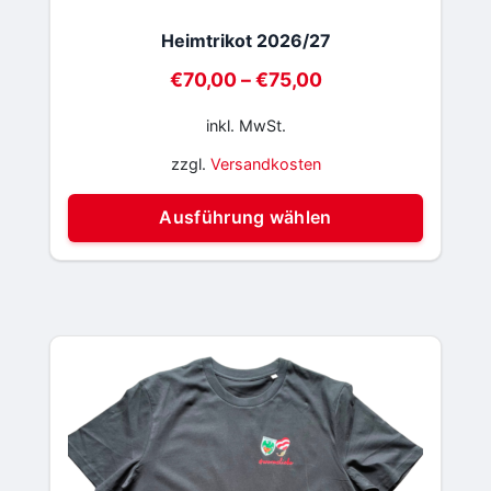
Heimtrikot 2026/27
€
70,00
–
€
75,00
inkl. MwSt.
zzgl.
Versandkosten
Diese
Ausführung wählen
Produ
weist
mehre
Varia
auf.
Die
Optio
könne
auf
der