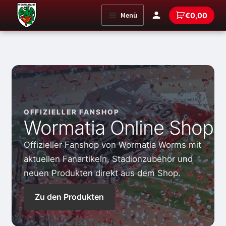
Zur
Zum
Menü
€
0,00
Navigation
Inhalt
springen
springen
OFFIZIELLER FANSHOP
Wormatia Online Shop
Offizieller Fanshop von Wormatia Worms mit
aktuellen Fanartikeln, Stadionzubehör und
neuen Produkten direkt aus dem Shop.
Zu den Produkten