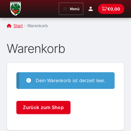
Zur
Zum
Menü
€
0,00
Navigation
Inhalt
springen
springen
Start
Warenkorb
Warenkorb
Dein Warenkorb ist derzeit leer.
Zurück zum Shop