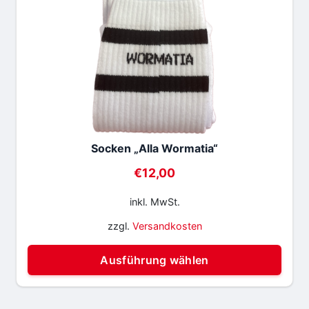
Socken „Alla Wormatia“
€
12,00
inkl. MwSt.
zzgl.
Versandkosten
Di
Ausführung wählen
Pr
wei
me