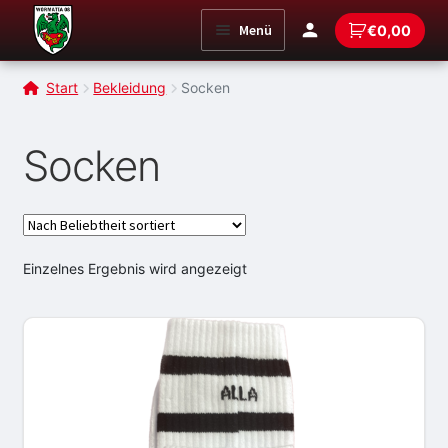
Zur
Zum
Menü
€
0,00
Navigation
Inhalt
springen
springen
Start
Bekleidung
Socken
Socken
Einzelnes Ergebnis wird angezeigt