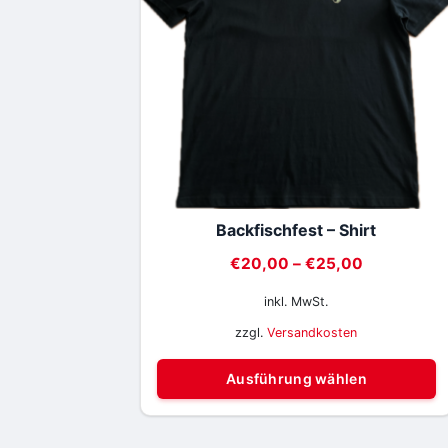
Backfischfest – Shirt
€
20,00
–
€
25,00
inkl. MwSt.
zzgl.
Versandkosten
Ausführung wählen