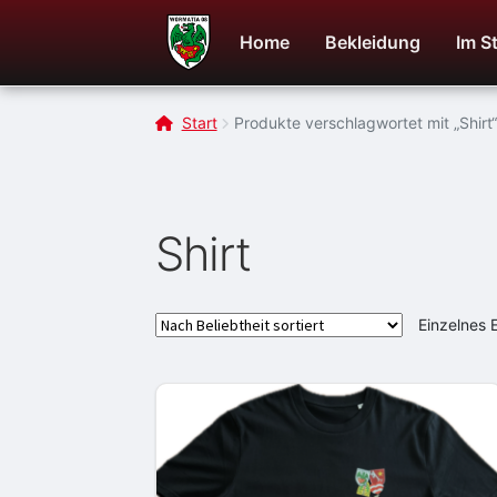
Zur
Zum
Navigation
Inhalt
Home
Bekleidung
Im S
springen
springen
Start
Produkte verschlagwortet mit „Shirt“
Shirt
Einzelnes 