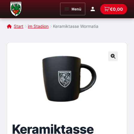
Zur
Zum
Menü
€
0,00
Navigation
Inhalt
springen
springen
Start
im Stadion
Keramiktasse Wormatia
Keramiktasse