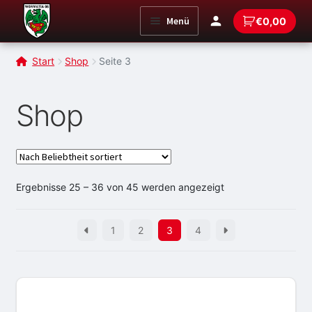
Zur
Zum
Menü
€
0,00
Navigation
Inhalt
springen
springen
Start
Shop
Seite 3
Shop
Nach
Ergebnisse 25 – 36 von 45 werden angezeigt
Beliebtheit
sortiert
1
2
3
4